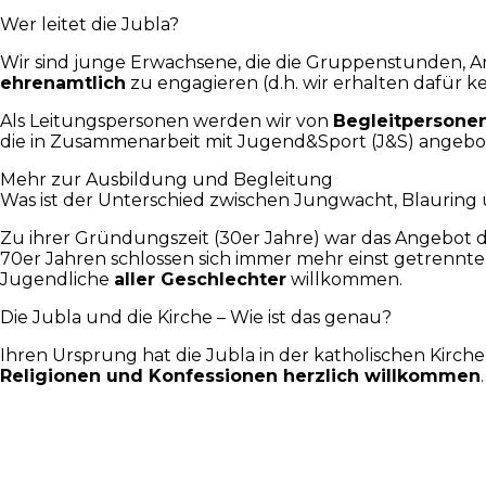
Wer leitet die Jubla?
Wir sind junge Erwachsene, die die Gruppenstunden, An
ehrenamtlich
zu engagieren (d.h. wir erhalten dafür k
Als Leitungspersonen werden wir von
Begleitpersone
die in Zusammenarbeit mit
Jugend&Sport (J&S)
angebot
Mehr zur Ausbildung und Begleitung
Was ist der Unterschied zwischen Jungwacht, Blauring
Zu ihrer Gründungszeit (30er Jahre) war das Angebot d
70er Jahren schlossen sich immer mehr einst getrenn
Jugendliche
aller Geschlechter
willkommen.
Die Jubla und die Kirche – Wie ist das genau?
Ihren Ursprung hat die Jubla in der katholischen Kirche. 
Religionen und Konfessionen herzlich willkommen
.
Jungwacht St.Anton Wettingen
Antoniusstrasse 12